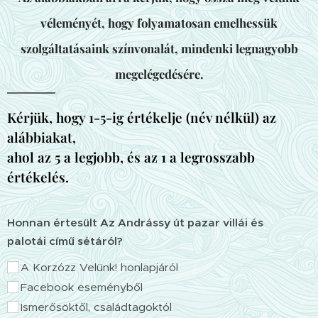
véleményét, hogy folyamatosan emelhessük
szolgáltatásaink színvonalát, mindenki legnagyobb
megelégedésére.
Kérjük, hogy 1-5-ig értékelje (név nélkül) az
alábbiakat,
ahol az 5 a legjobb, és az 1 a legrosszabb
értékelés.
Honnan értesült Az Andrássy út pazar villái és
palotái című sétáról?
A Korzózz Velünk! honlapjáról
Facebook eseményből
Ismerősöktől, családtagoktól