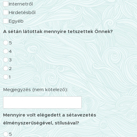
Internetről
Hirdetésből
Egyéb
A sétán látottak mennyire tetszettek Önnek?
5
4
3
2
1
Megjegyzés (nem kötelező):
Mennyire volt elégedett a sétavezetés
élményszerűségével, stílusával?
5