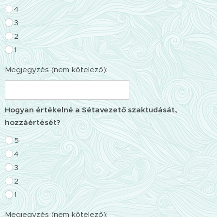
4
3
2
1
Megjegyzés (nem kötelező):
Hogyan értékelné a Sétavezető szaktudását,
hozzáértését?
5
4
3
2
1
Megjegyzés (nem kötelező):