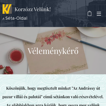
Korzózz
Velünk!
Séta-Oldal
A
Véleménykérő
Köszönjük, hogy megtisztelt minket "Az Andrássy út
pazar villái és palotái" című sétánkon való részvételével.
Az alábbiakban arra kérjük, hogy ossza meg velünk