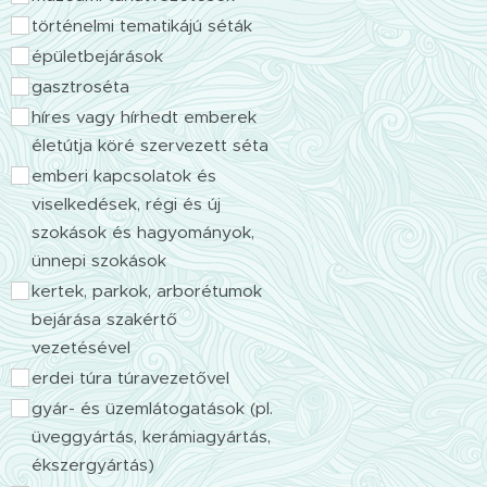
történelmi tematikájú séták
épületbejárások
gasztroséta
híres vagy hírhedt emberek
életútja köré szervezett séta
emberi kapcsolatok és
viselkedések, régi és új
szokások és hagyományok,
ünnepi szokások
kertek, parkok, arborétumok
bejárása szakértő
vezetésével
erdei túra túravezetővel
gyár- és üzemlátogatások (pl.
üveggyártás, kerámiagyártás,
ékszergyártás)