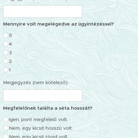
Mennyire volt megelégedve az ügyintézéssel?
5
4
3
2
1
Megjegyzés (nem kötelező):
Megfelelőnek találta a séta hosszát?
Igen, pont megfelelő volt.
Nem, egy kicsit hosszú volt.
Nem, egy kicsit rövid volt.