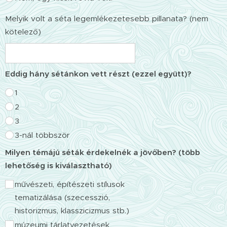
Melyik volt a séta legemlékezetesebb pillanata? (nem
kötelező)
Eddig hány sétánkon vett részt (ezzel együtt)?
1
2
3
3-nál többször
Milyen témájú séták érdekelnék a jövőben? (több
lehetőség is kiválasztható)
művészeti, építészeti stílusok
tematizálása (szecesszió,
historizmus, klasszicizmus stb.)
múzeumi tárlatvezetések