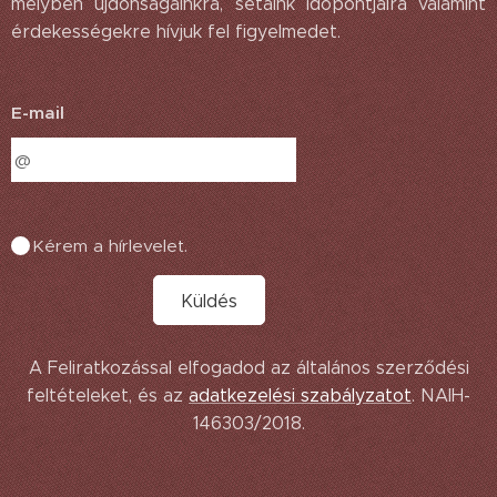
melyben újdonságainkra, sétáink időpontjaira valamint
érdekességekre hívjuk fel figyelmedet.
E-mail
Kérem a hírlevelet.
Küldés
A Feliratkozással elfogadod az általános szerződési
feltételeket, és az
adatkezelési
szabályzatot
. NAIH-
146303/2018.