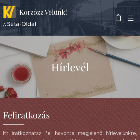
Korzózz
Velünk!
Séta-Oldal
A
Hírlevél
Feliratkozás
Itt iratkozhatsz fel havonta megjelenő hírlevelünkre,