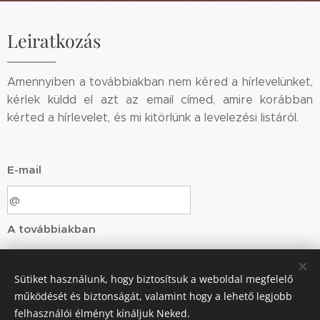
Leiratkozás
Amennyiben a továbbiakban nem kéred a hírlevelünket,
kérlek küldd el azt az email címed, amire korábban
kérted a hírlevelet, és mi kitörlünk a levelezési listáról.
E-mail
A továbbiakban
nem kérem a Hírlevél
szolgáltatást.
Sütiket használunk, hogy biztosítsuk a weboldal megfelelő
működését és biztonságát, valamint hogy a lehető legjobb
Küldés
felhasználói élményt kínáljuk Neked.