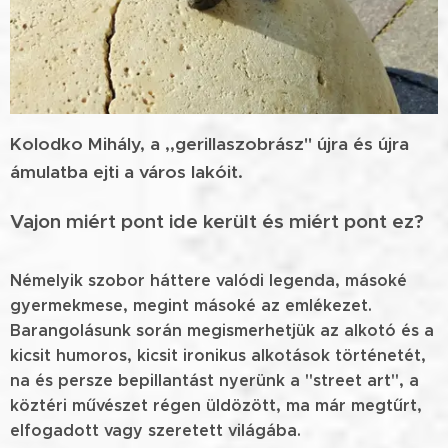
Kolodko Mihály, a ,,gerillaszobrász" újra és újra
ámulatba ejti a város lakóit.
Vajon miért pont ide került és miért pont ez?
Némelyik szobor háttere valódi legenda, másoké
gyermekmese, megint másoké az emlékezet.
Barangolásunk során megismerhetjük az alkotó és a
kicsit humoros, kicsit ironikus alkotások történetét,
na és persze bepillantást nyerünk a "street art", a
köztéri művészet régen üldözött, ma már megtűrt,
elfogadott vagy szeretett világába.