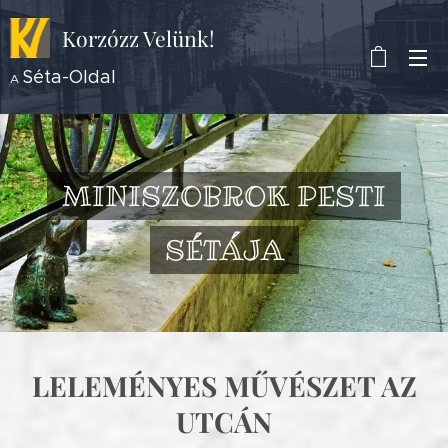
Korzózz
Velünk!
Séta-Oldal
A
MINISZOBROK PESTI
SÉTÁJA
LELEMÉNYES MŰVÉSZET AZ
UTCÁN