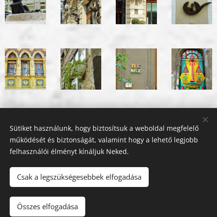
Sütiket használunk, hogy biztosítsuk a weboldal megfelelő
működését és biztonságát, valamint hogy a lehető legjobb
felhasználói élményt kínáljuk Neked.
Csak a legszükségesebbek elfogadása
.
Összes elfogadása
©
Korzózz Velünk info@korzozzvelunk.hu
Sütik