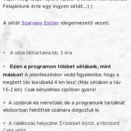
Felajánlunk érte egy ingyen sétát...:) )
A sétát
Szarvasy Eszter
idegenvezető vezeti.
+ A séta időtartama kb. 3 óra
Ezen a programon többet sétálunk, mint
+
máskor!
A jelentkezéskor vedd figyelembe, hogy a
megtett táv kürülbelül 4 km lesz! (Más sétákon a táv
1,5-2 km). Csak kényelmes cipőben gyere!
+ A szobrok kis méretűek, de a programunk tartalmát
elsősorban felnőttek számára dolgoztuk ki.
+ A találkozás helyszíne: Erzsébet körút, a Horizont
Café előtt