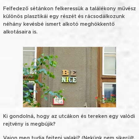
Felfedező sétánkon felkeressük a találékony művész
különös plasztikái egy részét és rácsodálkozunk
néhány kevésbé ismert alkotó meghökkentő
alkotásaira is.
Ki gondolná, hogy az utcákon és tereken egy valódi
rejtvény is megbújik?
Vajon meg tudja fejteni valaki? (Nekünk nem sikerült.