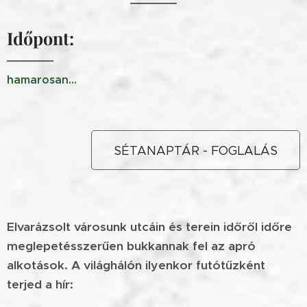
Időpont:
hamarosan...
SÉTANAPTÁR - FOGLALÁS
Elvarázsolt városunk utcáin és terein időről időre
meglepetésszerűen bukkannak fel az apró
alkotások. A világhálón ilyenkor futótűzként
terjed a hír: