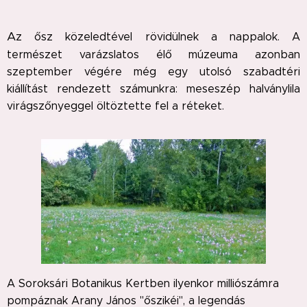
A
z ősz közeledtével rövidülnek a nappalok. A
természet varázslatos élő múzeuma azonban
szeptember végére még egy utolsó szabadtéri
kiállítást rendezett számunkra: meseszép halványlila
virágszőnyeggel öltöztette fel a réteket.
A Soroksári Botanikus Kertben ilyenkor milliószámra
pompáznak Arany János "őszikéi", a legendás