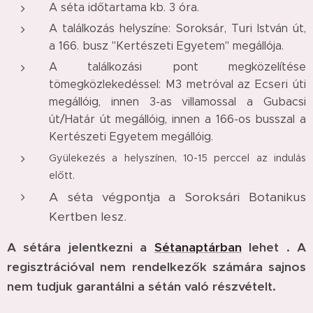
A séta időtartama kb. 3 óra.
A találkozás helyszíne: Soroksár, Turi István út,
a 166. busz "Kertészeti Egyetem" megállója.
A találkozási pont megközelítése
tömegközlekedéssel: M3 metróval az Ecseri úti
megállóig, innen 3-as villamossal a Gubacsi
út/Határ út megállóig, innen a 166-os busszal a
Kertészeti Egyetem megállóig.
Gyülekezés a helyszínen, 10-15 perccel az indulás
előtt.
A séta végpontja a Soroksári Botanikus
Kertben lesz.
A sétára jelentkezni a
Sétanaptárban
lehet . A
regisztrációval nem rendelkezők számára sajnos
nem tudjuk garantálni a sétán való részvételt.