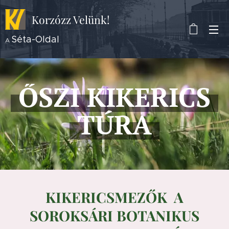
Korzózz
Velünk!
Séta-Oldal
A
ŐSZI KIKERICS
TÚRA
KIKERICSMEZŐK A
SOROKSÁRI BOTANIKUS