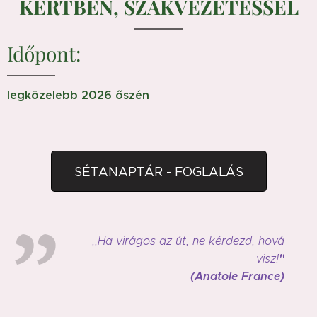
KERTBEN,
SZAKVEZETÉSSEL
Időpont:
legközelebb 2026 őszén
SÉTANAPTÁR - FOGLALÁS
,,
Ha virágos az út, ne kérdezd,
hová
"
visz!
(Anatole France)