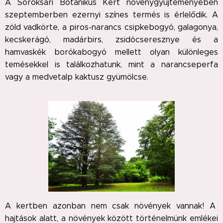
A Soroksári Botanikus Kert növénygyűjteményében
szeptemberben ezernyi színes termés is érlelődik. A
zöld vadkörte, a piros-narancs csipkebogyó, galagonya,
kecskerágó, madárbirs, zsidócseresznye és a
hamvaskék borókabogyó mellett olyan különleges
temésekkel is találkozhatunk, mint a narancseperfa
vagy a medvetalp kaktusz gyümölcse.
A kertben azonban nem csak növények vannak! A
hajtások alatt, a növények között történelmünk emlékei