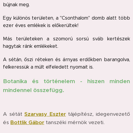
bújnak meg.
Egy különös területen, a "Csonthalom" domb alatt több
ezer éves emlékek is előkerültek!
Más területeken a szomorú sorsú sváb kertészek
hagytak ránk emlékeket.
A sétán, őszi réteken és árnyas erdőkben barangolva,
felkeressük a múlt elfeledett nyomait is.
Botanika és történelem - hiszen minden
mindennel összefügg.
A sétát
Szarvasy Eszter
tájépítész, idegenvezető
és
Bottlik Gábor
tanszéki mérnök vezeti.