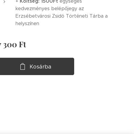
Költség: 1500Ft
+
egységes
kedvezményes belépőjegy az
Erzsébetvárosi Zsidó Történeti Tárba a
helyszínen
7 300
Ft
Kosárba