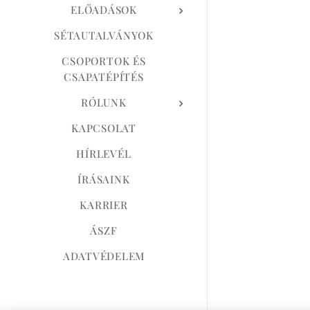
ELŐADÁSOK
SÉTAUTALVÁNYOK
CSOPORTOK ÉS
CSAPATÉPÍTÉS
RÓLUNK
KAPCSOLAT
HÍRLEVÉL
ÍRÁSAINK
KARRIER
ÁSZF
ADATVÉDELEM