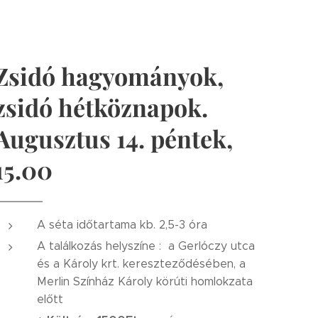
Zsidó hagyományok,
zsidó hétköznapok.
Augusztus 14. péntek,
15.00
A séta időtartama kb. 2,5-3 óra
A találkozás helyszíne : a Gerlóczy utca
és a Károly krt. kereszteződésében, a
Merlin Színház Károly körúti homlokzata
előtt