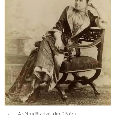
A séta időtartama kb. 2,5 óra