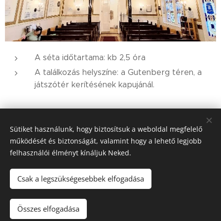
A séta időtartama: kb 2,5 óra
A találkozás helyszíne: a Gutenberg téren, a
játszótér kerítésének kapujánál.
7 200
Ft
Sütiket használunk, hogy biztosítsuk a weboldal megfelelő
működését és biztonságát, valamint hogy a lehető legjobb
felhasználói élményt kínáljuk Neked.
.
©
Korzózz Velünk info@korzozzvelunk.hu
Sütik
Csak a legszükségesebbek elfogadása
Nincs raktáron
Összes elfogadása