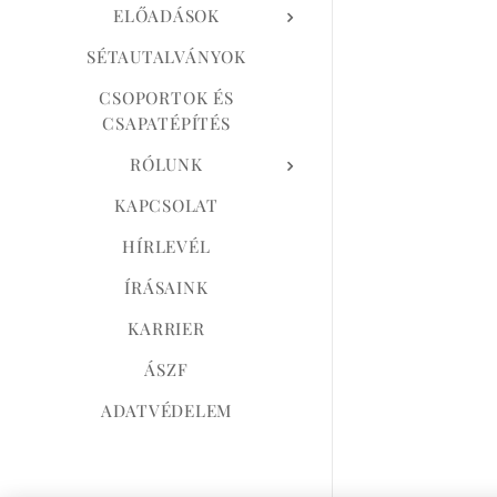
ELŐADÁSOK
SÉTAUTALVÁNYOK
CSOPORTOK ÉS
CSAPATÉPÍTÉS
RÓLUNK
KAPCSOLAT
HÍRLEVÉL
ÍRÁSAINK
KARRIER
ÁSZF
ADATVÉDELEM