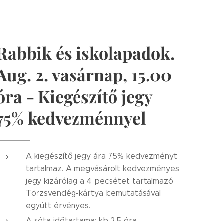
Rabbik és iskolapadok.
Aug. 2. vasárnap, 15.00
óra - Kiegészítő jegy
75% kedvezménnyel
A kiegészítő jegy ára 75% kedvezményt
tartalmaz. A megvásárolt kedvezményes
jegy kizárólag a 4 pecsétet tartalmazó
Törzsvendég-kártya bemutatásával
együtt érvényes.
A séta időtartama: kb 2,5 óra