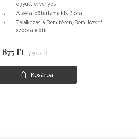
együtt érvényes.
A séta időtartama kb. 2 óra
Találkozás a Bem téren, Bem József
szobra előtt
1 875
Ft
7 500
Ft
Kosárba