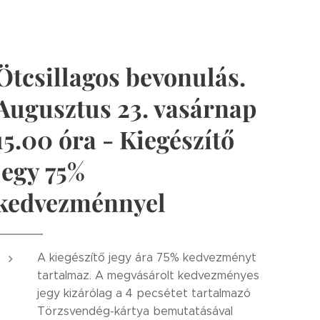
Ötcsillagos bevonulás.
Augusztus 23. vasárnap
15.00 óra - Kiegészítő
jegy 75%
kedvezménnyel
A kiegészítő jegy ára 75% kedvezményt
tartalmaz. A megvásárolt kedvezményes
jegy kizárólag a 4 pecsétet tartalmazó
Törzsvendég-kártya bemutatásával