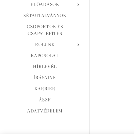
ELŐADÁSOK
SÉTAUTALVÁNYOK
CSOPORTOK ÉS
CSAPATÉPÍTÉS
RÓLUNK
KAPCSOLAT
HÍRLEVÉL
ÍRÁSAINK
KARRIER
ÁSZF
ADATVÉDELEM