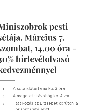
Miniszobrok pesti
sétája. Március 7.
szombat, 14.00 óra -
30% hírlevélolvasó
kedvezménnyel
A séta időtartama kb. 3 óra
A megetett távolság kb. 4 km.
Tatálkozás az Erzsébet körúton, a
Horizont Café előtt