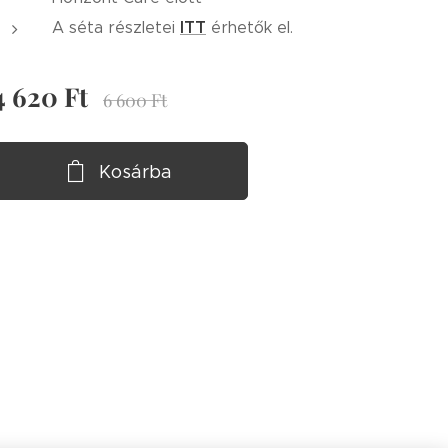
ITT
A séta részletei
érhetők el.
4 620
Ft
6 600
Ft
Kosárba