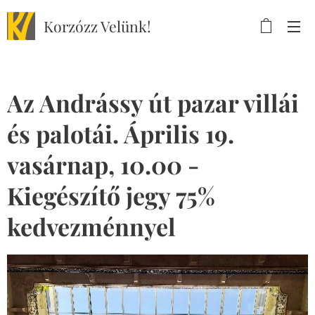
Korzózz
Velünk!
Az Andrássy út pazar villái
és palotái. Április 19.
vasárnap, 10.00 -
Kiegészítő jegy 75%
kedvezménnyel