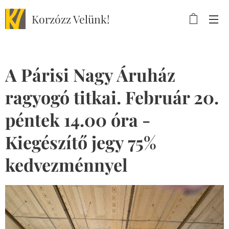
Korzózz
Velünk!
A Párisi Nagy Áruház
ragyogó titkai. Február 20.
péntek 14.00 óra -
Kiegészítő jegy 75%
kedvezménnyel