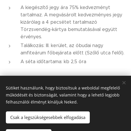
A kiegészítő jegy ára 75% kedvezményt
tartalmaz. A megvásárolt kedvezményes jegy
kizárólag a 4 pecsétet tartalmazó
Törzsvendég-kártya bemutatásával együtt
érvényes.
Találkozás: III. kerület, az óbudai nagy
amfiteárum főbejárata előtt (Szőlő utca felől).
A séta időtartama: kb 2,5 óra
1 725
Ft
6 900
Ft
Sütiket használunk, hogy biztosítsuk a weboldal megfelelő
működését és biztonságát, valamint hogy a lehető legjobb
felhasználói élményt kínáljuk Neked.
.
©
Korzózz Velünk info@korzozzvelunk.hu
Sütik
Csak a legszükségesebbek elfogadása