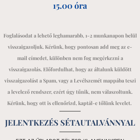
15.00 óra
Foglalásodat a lehető leghamarabb, 1-2 munkanapon belül
visszaigazoljuk. Kérünk, hogy pontosan add meg az e-
mail címedet, különben nem fog megérkezni a
visszaigazolás. Előfordulhat, hogy az általunk küldött
visszaigazolást a Spam, vagy a Levélszemét mappába teszi
a levelező rendszer, ezért úgy tűnik, nem válaszoltunk.
Kérünk, hogy ott is ellenőrizd, kaptál-e tőlünk levelet.
JELENTKEZÉS SÉTAUTALVÁNNYAL