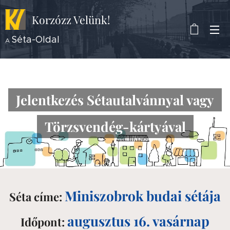
Korzózz
Velünk!
Séta-Oldal
A
Jelentkezés Sétautalvánnyal vagy
Törzsvendég-kártyával
Miniszobrok budai sétája
Séta címe:
augusztus 16. vasárnap
Időpont: