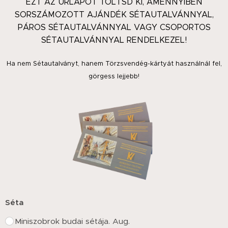
EZT AZ ŰRLAPOT TÖLTSD KI, AMENNYIBEN
SORSZÁMOZOTT AJÁNDÉK SÉTAUTALVÁNNYAL,
PÁROS SÉTAUTALVÁNNYAL VAGY CSOPORTOS
SÉTAUTALVÁNNYAL RENDELKEZEL!
Ha nem Sétautalványt, hanem Törzsvendég-kártyát használnál fel,
görgess lejjebb!
Séta
Miniszobrok budai sétája. Aug.