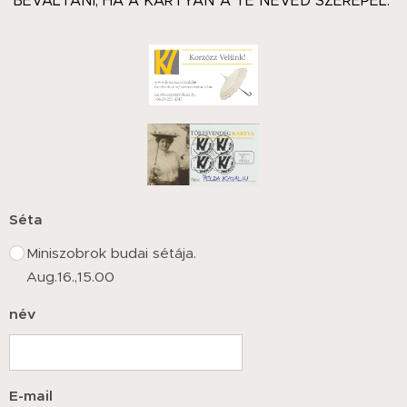
BEVÁLTANI, HA A KÁRTYÁN A TE NEVED SZEREPEL.
Séta
Miniszobrok budai sétája.
Aug.16.,15.00
név
E-mail