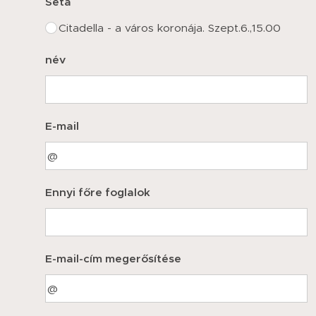
Séta
Citadella - a város koronája. Szept.6.,15.00
név
E-mail
Ennyi főre foglalok
E-mail-cím megerősítése