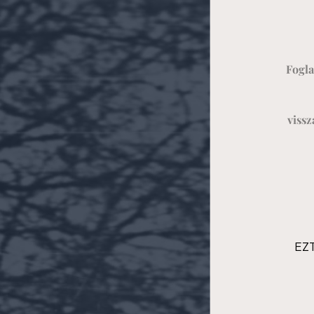
Fogla
vissz
EZ