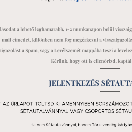
lásodat a lehető leghamarabb, 1-2 munkanapon belül visszai
mail címedet, különben nem fog megérkezni a visszaigazolás
aigazolást a Spam, vagy a Levélszemét mappába teszi a levelez
Kérünk, hogy ott is ellenőrizd, kaptál
JELENTKEZÉS SÉTAUT
T AZ ŰRLAPOT TÖLTSD KI, AMENNYIBEN SORSZÁMOZO
SÉTAUTALVÁNNYAL VAGY CSOPORTOS SÉTAU
Ha nem Sétautalvánnyal, hanem Törzsvendég-kártyával 