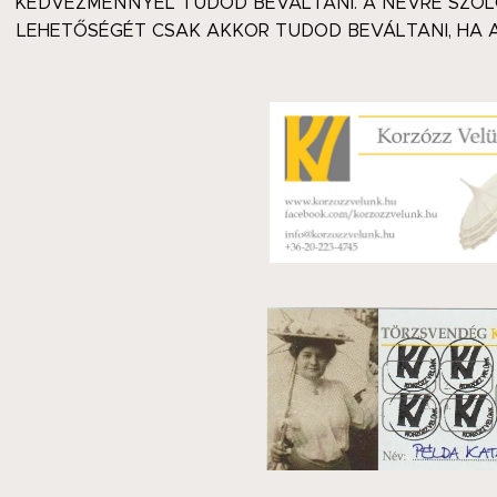
KEDVEZMÉNNYEL TUDOD BEVÁLTANI. A NÉVRE SZÓ
LEHETŐSÉGÉT CSAK AKKOR TUDOD BEVÁLTANI, HA A