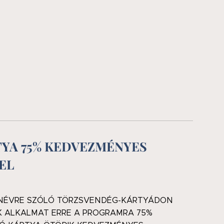
YA 75% KEDVEZMÉNYES
EL
 NÉVRE SZÓLÓ TÖRZSVENDÉG-KÁRTYÁDON
K ALKALMAT ERRE A PROGRAMRA 75%