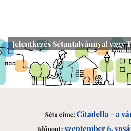
Jelentkezés Sétautalvánnyal vagy 
Citadella - a v
Séta címe:
szeptember 6. vasá
Időpont: