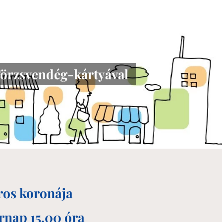
Törzsvendég-kártyával
áros koronája
rnap 15.00 óra