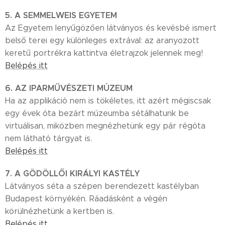
5. A SEMMELWEIS EGYETEM
Az Egyetem lenyűgözően látványos és kevésbé ismert
belső terei egy különleges extrával: az aranyozott
keretű portrékra kattintva életrajzok jelennek meg!
Belépés itt
6. AZ IPARMŰVÉSZETI MÚZEUM
Ha az applikáció nem is tökéletes, itt azért mégiscsak
egy évek óta bezárt múzeumba sétálhatunk be
virtuálisan, miközben megnézhetünk egy pár régóta
nem látható tárgyat is.
Belépés itt
7. A GÖDÖLLŐI KIRÁLYI KASTÉLY
Látványos séta a szépen berendezett kastélyban
Budapest környékén. Ráadásként a végén
körülnézhetünk a kertben is.
Belépés itt