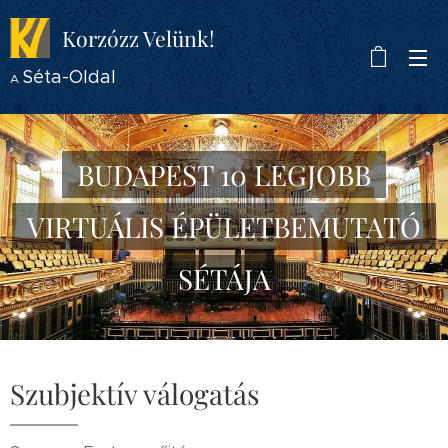
Korzózz
Velünk!
Séta-Oldal
A
BUDAPEST 10 LEGJOBB
VIRTUÁLIS ÉPÜLETBEMUTATÓ
SÉTÁJA
Szubjektív válogatás