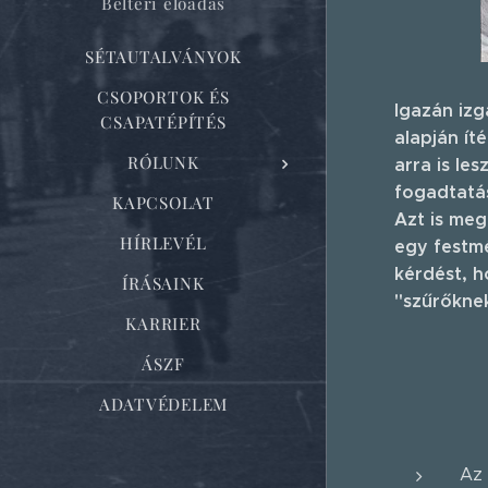
Beltéri előadás
SÉTAUTALVÁNYOK
CSOPORTOK ÉS
Igazán izg
CSAPATÉPÍTÉS
alapján ít
RÓLUNK
arra is le
fogadtatá
KAPCSOLAT
Azt is meg
HÍRLEVÉL
egy festm
kérdést, 
ÍRÁSAINK
"szűrőknek
KARRIER
ÁSZF
ADATVÉDELEM
Az 