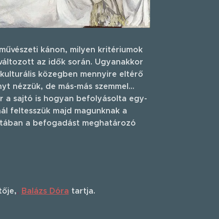
művészeti kánon, milyen kritériumok
változott az idők során. Ugyanakkor
kulturális közegben mennyire eltérő
yt nézzük, de más-más szemmel...
r a sajtó is hogyan befolyásolta egy-
nál feltesszük majd magunknak a
datában a befogadást meghatározó
ője,
,
Balázs Dóra
tartja.