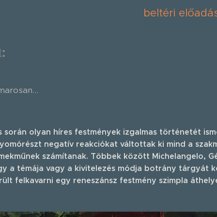
beltéri előadá
t:
marosan...
 során olyan híres festmények izgalmas történetét is
nyomórészt negatív reakciókat váltottak ki mind a szak
ekműnek számítanak. Többek között Michelangelo, Géri
y a témája vagy a kivitelezés módja botrány tárgyát k
erült felkavarni egy reneszánsz festmény szimpla áthelye