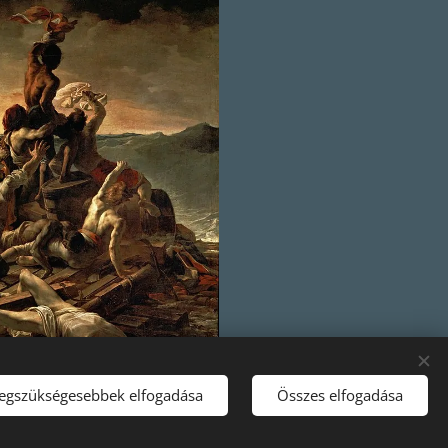
legszükségesebbek elfogadása
Összes elfogadása