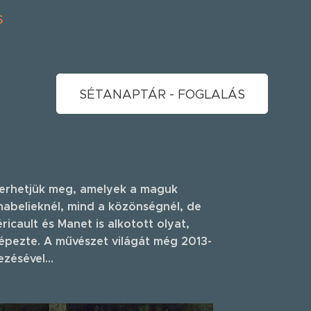
s
SÉTANAPTÁR - FOGLALÁS
merhetjük meg, amelyek a maguk
mabelieknél, mind a közönségnél, de
cault és Manet is alkotott olyat,
épezte. A művészet világát még 2013-
zésével...