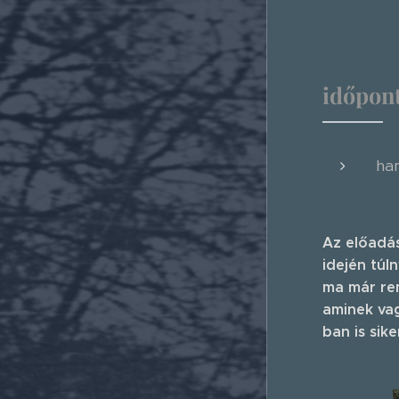
időpon
ha
Az előadás
idején túl
ma már rem
aminek vag
ban is sik