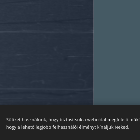
.
©
Korzózz Velünk
Sütiket használunk, hogy biztosítsuk a weboldal megfelelő műkö
info@korzozzvelunk.hu
hogy a lehető legjobb felhasználói élményt kínáljuk Neked.
Sütik