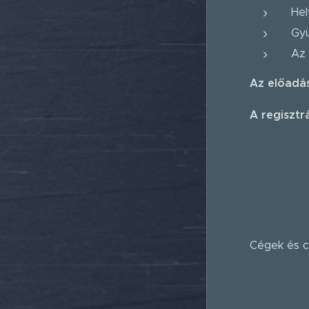
Hel
Gyü
Az 
Az előadás
A regisztr
Cégek és c