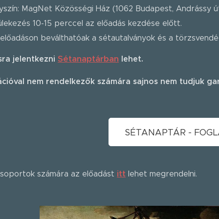
yszín: MagNet Közösségi Ház (1062 Budapest, Andrássy út
lekezés 10-15 perccel az előadás kezdése előtt.
előadáson beválthatóak a sétautalványok és a törzsvendég
Sétanaptárban
ra jelentkezni
lehet.
ációval nem rendelkezők számára sajnos nem tudjuk gara
SÉTANAPTÁR - FOGL
it
t
soportok számára az előadást
lehet megrendelni.