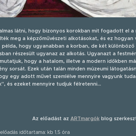
almas látni, hogy bizonyos korokban mit fogadott el a 
élték meg a képzőművészeti alkotásokat, és ez hogyan 
sz példa, hogy ugyanabban a korban, de két különböző 
sban részesült ugyanaz az alkotás. Ugyanazt a festmén
mutatjuk, hogy a hatalom, illetve a modern időkben má
ény sorsát. Ezek után talán minden múzeumi látogatás
hogy egy adott művet szemlélve mennyire vagyunk tu
", és ezeket mennyire tudjuk félretenni...
Az előadást az
ARTmargók
blog szerkeszt
előadás időtartama: kb 1,5 óra